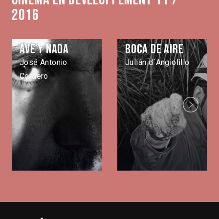
2016
Ave y nada
Boca de aire
José Antonio
Julián d´Angiolillo
Cordero
Next