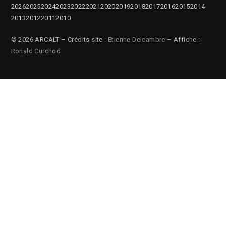
2026
2025
2024
2023
2022
2021
2020
2019
2018
2017
2016
2015
2014
2013
2012
2011
2010
© 2026 ARCALT – Crédits site :
Etienne Delcambre
– Affiche :
Ronald Curchod