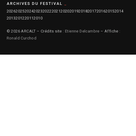
ARCHIVES DU FESTIVAL
2026
2025
2024
2023
2022
2021
2020
2019
2018
2017
2016
2015
2014
2013
2012
2011
2010
© 2026 ARCALT – Crédits site :
Etienne Delcambre
– Affiche :
Ronald Curchod