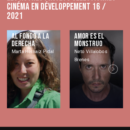
Cinéma en développement 16 /
2021
Al fondo a la
Amor es el
derecha
monstruo
Marta Hernaiz Pidal
Neto Villalobos
Brenes
Next