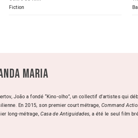
Fiction
Ba
randa Maria
rtov, João a fondé “Kino-olho”, un collectif d’artistes qui dé
silienne. En 2015, son premier court métrage,
Command Actio
mier long-métrage,
Casa de Antiguidades
, a été le seul film b