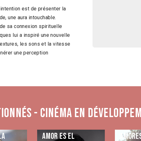
L’intention est de présenter la
e, une aura intouchable.
 de sa connexion spirituelle
iques lui a inspiré une nouvelle
textures, les sons et la vitesse
énérer une perception
tionnés - Cinéma en développe
la
Amor es el
Amore