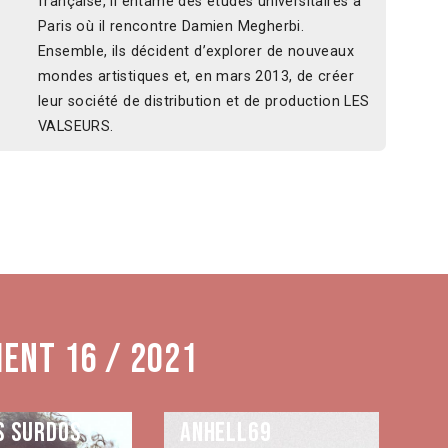
française, il entame des études universitaires à
Paris où il rencontre Damien Megherbi.
Ensemble, ils décident d’explorer de nouveaux
mondes artistiques et, en mars 2013, de créer
leur société de distribution et de production LES
VALSEURS.
ment 16 / 2021
s Surdos
Anhell69
Aq