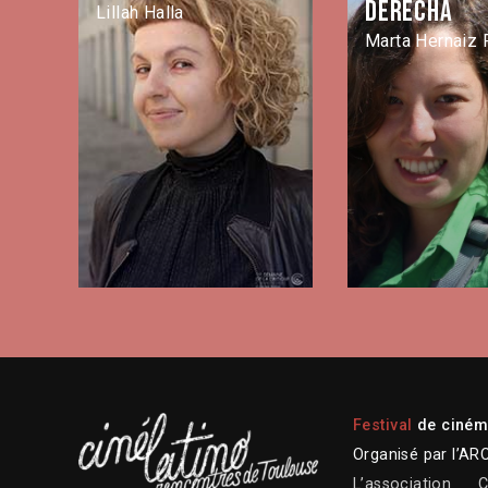
derecha
Lillah Halla
Marta Hernaiz 
Festival
de cinéma
Organisé par l’AR
L’association
C