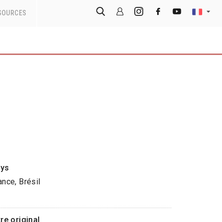
SOURCES
ys
ance, Brésil
tre original