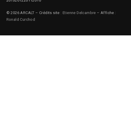
2013
2012
2011
2010
© 2026 ARCALT – Crédits site :
Etienne Delcambre
– Affiche :
Ronald Curchod