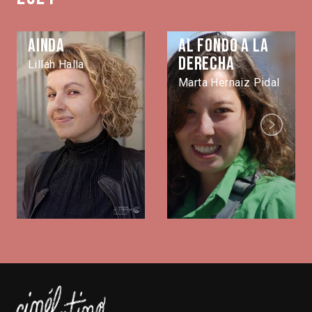
Ainda
Al fondo a la
derecha
Lillah Halla
Marta Hernaiz Pidal
Next