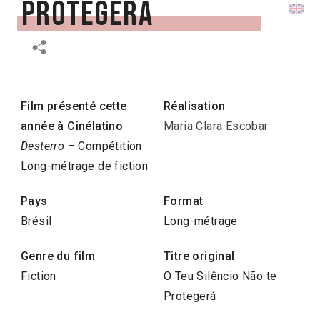
Protegerá
Film présenté cette
Réalisation
année à Cinélatino
Maria Clara Escobar
Desterro
–
Compétition
Long-métrage de fiction
Pays
Format
Brésil
Long-métrage
Genre du film
Titre original
Fiction
O Teu Silêncio Não te
Protegerá