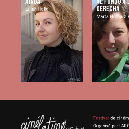
Ainda
Al fondo a 
derecha
Lillah Halla
Marta Hernaiz 
Festival
de cinéma
Organisé par l’AR