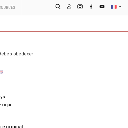
SOURCES
 debes obedecer
ys
xique
tre original