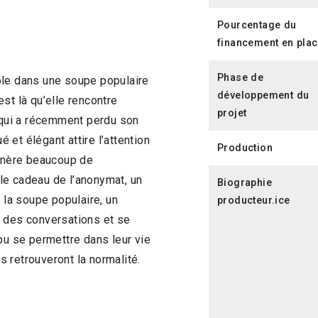
Pourcentage du
financement en pla
Phase de
ole dans une soupe populaire
développement du
st là qu’elle rencontre
projet
, qui a récemment perdu son
et élégant attire l’attention
Production
génère beaucoup de
t le cadeau de l’anonymat, un
Biographie
la soupe populaire, un
producteur.ice
r des conversations et se
pu se permettre dans leur vie
ls retrouveront la normalité.