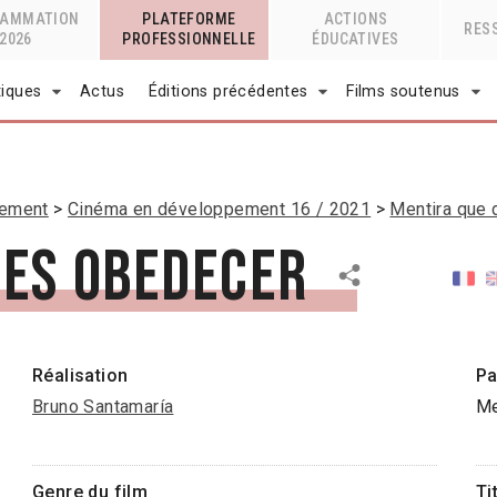
RAMMATION
PLATEFORME
ACTIONS
RES
2026
PROFESSIONNELLE
ÉDUCATIVES
tiques
Actus
Éditions précédentes
Films soutenus
pement
Cinéma en développement 16 / 2021
Mentira que
bes obedecer
Réalisation
Pa
Bruno Santamaría
Me
Genre du film
Ti