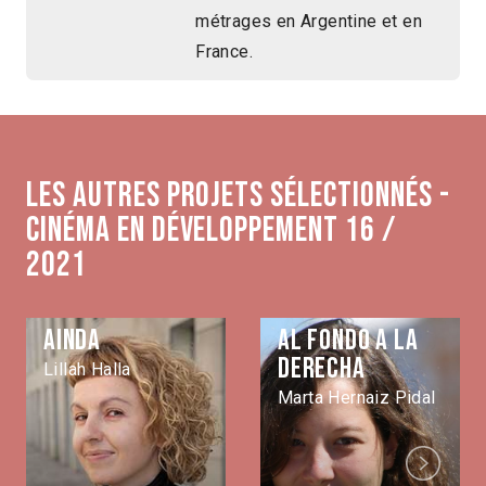
métrages en Argentine et en
France.
Les autres projets sélectionnés -
Cinéma en développement 16 /
2021
Ainda
Al fondo a la
derecha
Lillah Halla
Marta Hernaiz Pidal
Next