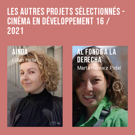
Les autres projets sélectionnés -
Cinéma en développement 16 /
2021
Ainda
Al fondo a la
derecha
Lillah Halla
Marta Hernaiz Pidal
Next