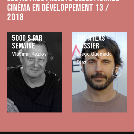
Cinéma en développement 13 /
2018
5000 $ par
The Atlas
semaine
Dossier
Vladimir Kozlov
Diego Quemada-
Diez
Next