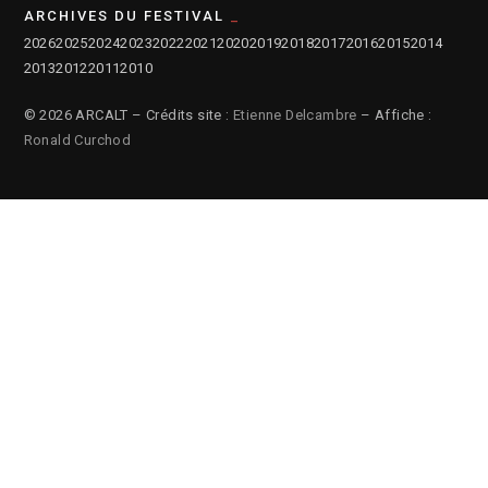
ARCHIVES DU FESTIVAL
2026
2025
2024
2023
2022
2021
2020
2019
2018
2017
2016
2015
2014
2013
2012
2011
2010
© 2026 ARCALT – Crédits site :
Etienne Delcambre
– Affiche :
Ronald Curchod