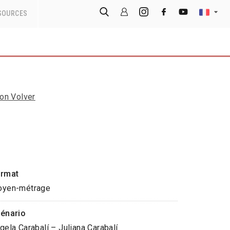
SOURCES
on Volver
rmat
yen-métrage
énario
gela Carabalí – Juliana Carabalí