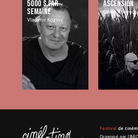
5000 $ par
Ascensión
semaine
Cesar Acevedo
Vladimir Kozlov
Festival
de cinéma
Organisé par l’AR