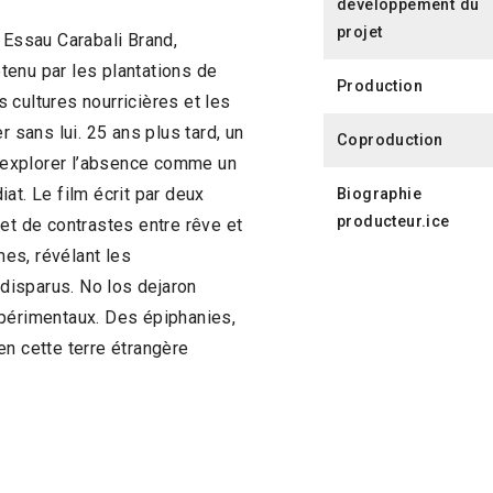
développement du
projet
 Essau Carabali Brand,
tenu par les plantations de
Production
es cultures nourricières et les
r sans lui. 25 ans plus tard, un
Coproduction
 d’explorer l’absence comme un
at. Le film écrit par deux
Biographie
producteur.ice
et de contrastes entre rêve et
mes, révélant les
isparus. No los dejaron
xpérimentaux. Des épiphanies,
en cette terre étrangère