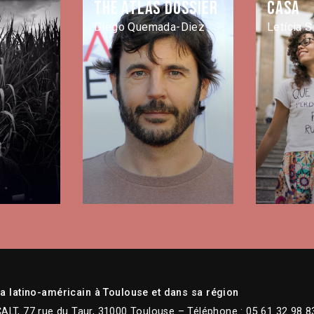
The Atlas Dossier
Casa
Diego Quemada-Diez
Letícia 
 latino-américain à Toulouse et dans sa région
CALT, 77 rue du Taur, 31000 Toulouse – Téléphone : 05 61 32 98 8