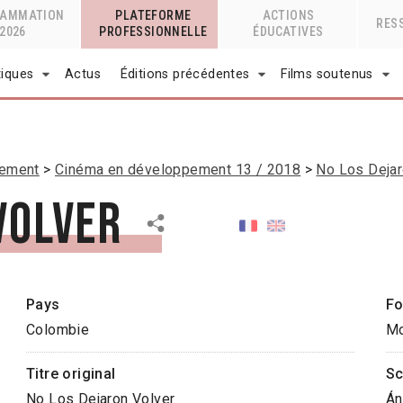
RAMMATION
PLATEFORME
ACTIONS
RES
2026
PROFESSIONNELLE
ÉDUCATIVES
tiques
Actus
Éditions précédentes
Films soutenus
pement
Cinéma en développement 13 / 2018
No Los Dejar
Volver
Pays
Fo
Colombie
Mo
Titre original
Sc
No Los Dejaron Volver
Án