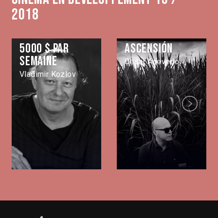
2018
5000 $ par
Ascensión
semaine
Cesar Acevedo
Vladimir Kozlov
Next