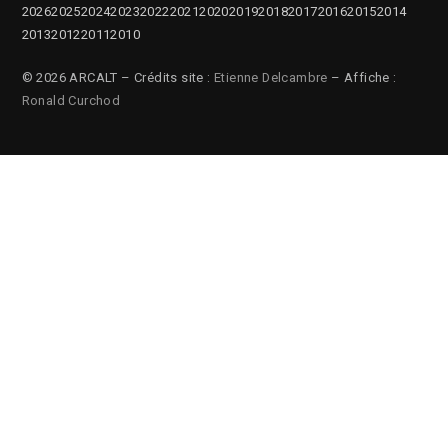
2026
2025
2024
2023
2022
2021
2020
2019
2018
2017
2016
2015
2014
2013
2012
2011
2010
© 2026 ARCALT – Crédits site :
Etienne Delcambre
– Affiche :
Ronald Curchod