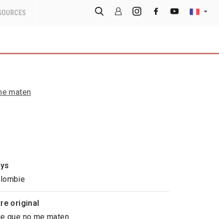
SOURCES
me maten
ys
lombie
tre original
le que no me maten