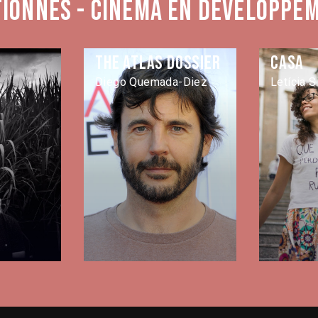
tionnés - Cinéma en développe
The Atlas Dossier
Casa
Diego Quemada-Diez
Letícia 