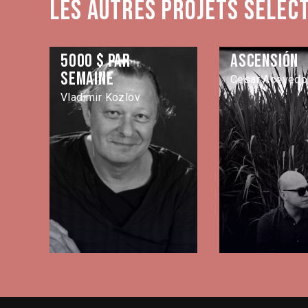
Les autres projets sélec
5000 $ par
Ascensión
semaine
Cesar Acevedo
Vladimir Kozlov