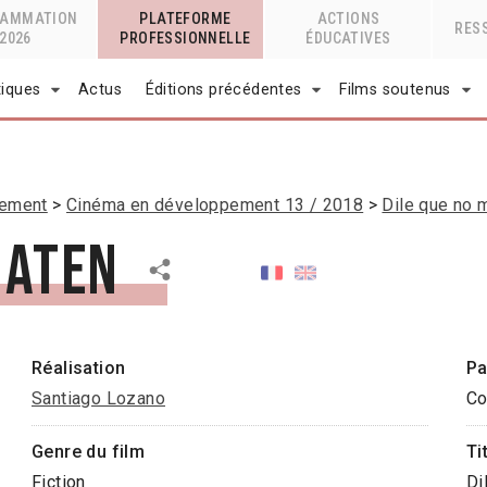
RAMMATION
PLATEFORME
ACTIONS
RES
2026
PROFESSIONNELLE
ÉDUCATIVES
tiques
Actus
Éditions précédentes
Films soutenus
pement
Cinéma en développement 13 / 2018
Dile que no 
maten
Réalisation
Pa
Santiago Lozano
Co
Genre du film
Ti
Fiction
Di