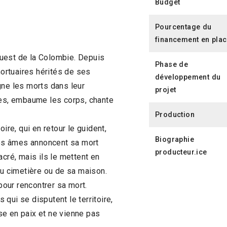
Budget
Pourcentage du
financement en pla
’ouest de la Colombie. Depuis
Phase de
mortuaires hérités de ses
développement du
gne les morts dans leur
projet
bes, embaume les corps, chante
Production
ire, qui en retour le guident,
Biographie
 les âmes annoncent sa mort
producteur.ice
acré, mais ils le mettent en
du cimetière ou de sa maison.
 pour rencontrer sa mort.
qui se disputent le territoire,
se en paix et ne vienne pas