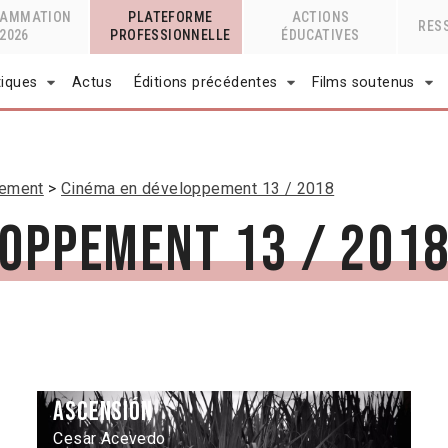
RAMMATION
PLATEFORME
ACTIONS
RES
2026
PROFESSIONNELLE
ÉDUCATIVES
tiques
Actus
Éditions précédentes
Films soutenus
pement
Cinéma en développement 13 / 2018
loppement 13 / 201
Ascensión
Cesar Acevedo