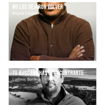
No Los Dejaron Volver
Ángela Carabalí
Te buscaré hasta encontrarte
Ludovic Bonleux