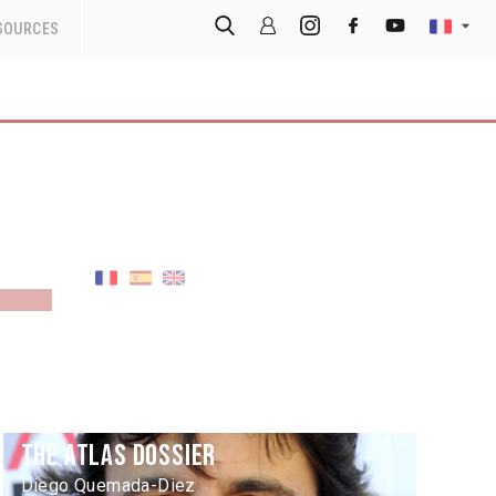
SOURCES
8
The Atlas Dossier
Diego Quemada-Diez