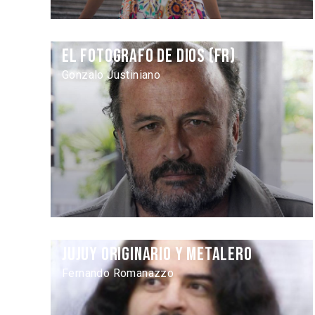
El fotografo de dios (fr)
Gonzalo Justiniano
Jujuy originario y metalero
Fernando Romanazzo